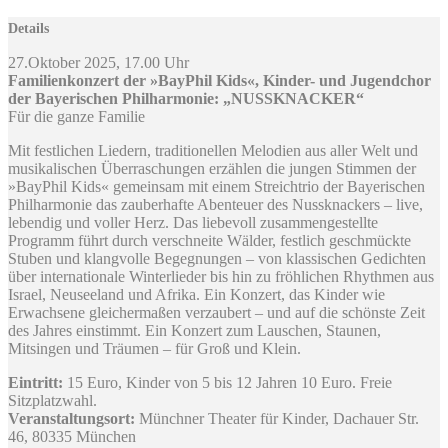
Details
27.Oktober 2025, 17.00 Uhr
Familienkonzert der »BayPhil Kids«, Kinder- und Jugendchor
der Bayerischen Philharmonie: „NUSSKNACKER“
Für die ganze Familie
Mit festlichen Liedern, traditionellen Melodien aus aller Welt und
musikalischen Überraschungen erzählen die jungen Stimmen der
»BayPhil Kids« gemeinsam mit einem Streichtrio der Bayerischen
Philharmonie das zauberhafte Abenteuer des Nussknackers – live,
lebendig und voller Herz. Das liebevoll zusammengestellte
Programm führt durch verschneite Wälder, festlich geschmückte
Stuben und klangvolle Begegnungen – von klassischen Gedichten
über internationale Winterlieder bis hin zu fröhlichen Rhythmen aus
Israel, Neuseeland und Afrika. Ein Konzert, das Kinder wie
Erwachsene gleichermaßen verzaubert – und auf die schönste Zeit
des Jahres einstimmt. Ein Konzert zum Lauschen, Staunen,
Mitsingen und Träumen – für Groß und Klein.
Eintritt:
15 Euro, Kinder von 5 bis 12 Jahren 10 Euro. Freie
Sitzplatzwahl.
Veranstaltungsort:
Münchner Theater für Kinder, Dachauer Str.
46, 80335 München