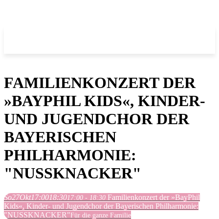
FAMILIENKONZERT DER
»BAYPHIL KIDS«, KINDER-
UND JUGENDCHOR DER
BAYERISCHEN
PHILHARMONIE:
"NUSSKNACKER"
So
27
Okt
17:00
18:30
Familienkonzert der »BayPhil
17:00 - 18:30
Kids«, Kinder- und Jugendchor der Bayerischen Philharmonie:
"NUSSKNACKER"
Für die ganze Familie