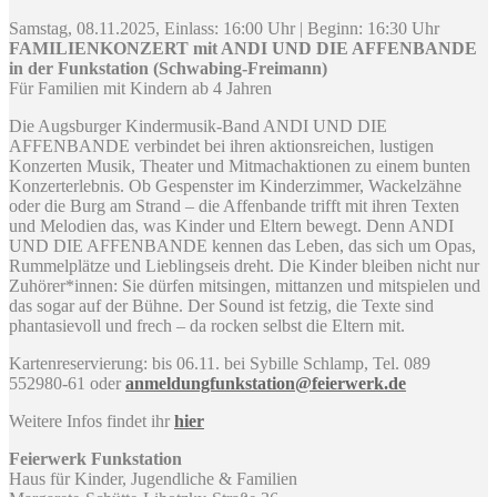
Samstag, 08.11.2025, Einlass: 16:00 Uhr | Beginn: 16:30 Uhr
FAMILIENKONZERT mit ANDI UND DIE AFFENBANDE
in der Funkstation (Schwabing-Freimann)
Für Familien mit Kindern ab 4 Jahren
Die Augsburger Kindermusik-Band ANDI UND DIE
AFFENBANDE verbindet bei ihren aktionsreichen, lustigen
Konzerten Musik, Theater und Mitmachaktionen zu einem bunten
Konzerterlebnis. Ob Gespenster im Kinderzimmer, Wackelzähne
oder die Burg am Strand – die Affenbande trifft mit ihren Texten
und Melodien das, was Kinder und Eltern bewegt. Denn ANDI
UND DIE AFFENBANDE kennen das Leben, das sich um Opas,
Rummelplätze und Lieblingseis dreht. Die Kinder bleiben nicht nur
Zuhörer*innen: Sie dürfen mitsingen, mittanzen und mitspielen und
das sogar auf der Bühne. Der Sound ist fetzig, die Texte sind
phantasievoll und frech – da rocken selbst die Eltern mit.
Kartenreservierung: bis 06.11. bei Sybille Schlamp, Tel. 089
552980-61 oder
anmeldungfunkstation@feierwerk.de
Weitere Infos findet ihr
hier
Feierwerk Funkstation
Haus für Kinder, Jugendliche & Familien