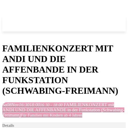
FAMILIENKONZERT MIT
ANDI UND DIE
AFFENBANDE IN DER
FUNKSTATION
(SCHWABING-FREIMANN)
Sa
08
Nov
16:30
18:00
FAMILIENKONZERT mit
16:30 - 18:00
ANDI UND DIE AFFENBANDE in der Funkstation (Schwabing-
Freimann)
Für Familien mit Kindern ab 4 Jahren
Details