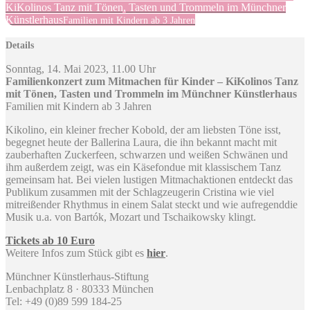
KiKolinos Tanz mit Tönen, Tasten und Trommeln im Münchner
Künstlerhaus
Familien mit Kindern ab 3 Jahren
Details
Sonntag, 14. Mai 2023, 11.00 Uhr
Familienkonzert zum Mitmachen für Kinder – KiKolinos Tanz
mit Tönen, Tasten und Trommeln im Münchner Künstlerhaus
Familien mit Kindern ab 3 Jahren
Kikolino, ein kleiner frecher Kobold, der am liebsten Töne isst,
begegnet heute der Ballerina Laura, die ihn bekannt macht mit
zauberhaften Zuckerfeen, schwarzen und weißen Schwänen und
ihm außerdem zeigt, was ein Käsefondue mit klassischem Tanz
gemeinsam hat. Bei vielen lustigen Mitmachaktionen entdeckt das
Publikum zusammen mit der Schlagzeugerin Cristina wie viel
mitreißender Rhythmus in einem Salat steckt und wie aufregenddie
Musik u.a. von Bartók, Mozart und Tschaikowsky klingt.
Tickets ab 10 Euro
Weitere Infos zum Stück gibt es
hier
.
Münchner Künstlerhaus-Stiftung
Lenbachplatz 8 · 80333 München
Tel: +49 (0)89 599 184-25