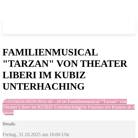
FAMILIENMUSICAL
"TARZAN" VON THEATER
LIBERI IM KUBIZ
UNTERHACHING
Fr
31
Okt
16:00
18:00
Familienmusical "Tarzan" von
16:00 - 18:00
Theater Liberi im KUBIZ Unterhaching
Für Familien mit Kindern ab 4
Jahren
Details
Freitag, 31.10.2025 um 16:00 Uhr