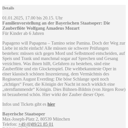
Details
01.01.2025, 17.00 bis 20.15. Uhr
Familienvorstellung an der Bayerischen Staatsoper: Die
Zauberflöte Wolfgang Amadeus Mozart
Für Kinder ab 6 Jahren
Papageno will Papagena – Tamino seine Pamina. Doch der Weg zur
Liebe ist nicht einfach! Alle müssen sie schwere Prüfungen
bestehen: müssen sich gegen Mord und Selbstmord entscheiden, auf
Speis und Trank und manchmal sogar auf Sprechen und Gesang
verzichten. Was ihnen hilft, Gefahren zu bestehen, sind eine
Zauberflöte und ein Glockenspiel. Die weltbekannteste Oper in
einer klassisch schönen Inszenierung, dem Vermächtnis des
Regisseurs August Everding: Die böse Schlange speit noch
„richtiges“ Feuer, die Königin der Nacht ist noch wirklich eine
„sternflammende“ Königin. Dies Bühnen-Bildnis (von Jürgen Rose)
ist bezaubernd schön. Hier wirkt der Zauber dieser Oper.
Infos und Tickets gibt es
hier
Bayerische Staatsoper
Max-Joseph-Platz 2, 80539 München
Telefon:
+49 (0)89/21 85 01