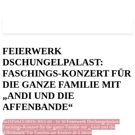
FEIERWERK
DSCHUNGELPALAST:
FASCHINGS-KONZERT FÜR
DIE GANZE FAMILIE MIT
„ANDI UND DIE
AFFENBANDE“
So
11
Feb
15:00
16:30
Feierwerk Dschungelpalast:
15:00 - 16:30
Faschings-Konzert für die ganze Familie mit „Andi und die
Affenbande“
Für Familien mit Kindern ab 4 Jahren