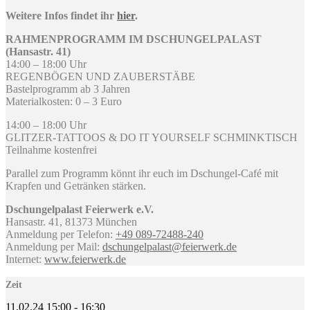
Weitere Infos findet ihr
hier
.
RAHMENPROGRAMM IM DSCHUNGELPALAST
(Hansastr. 41)
14:00 – 18:00 Uhr
REGENBÖGEN UND ZAUBERSTÄBE
Bastelprogramm ab 3 Jahren
Materialkosten: 0 – 3 Euro
14:00 – 18:00 Uhr
GLITZER-TATTOOS & DO IT YOURSELF SCHMINKTISCH
Teilnahme kostenfrei
Parallel zum Programm könnt ihr euch im Dschungel-Café mit
Krapfen und Getränken stärken.
Dschungelpalast Feierwerk e.V.
Hansastr. 41, 81373 München
Anmeldung per Telefon:
+49 089-72488-240
Anmeldung per Mail:
dschungelpalast@feierwerk.de
Internet:
www.feierwerk.de
Zeit
11.02.24
15:00
-
16:30