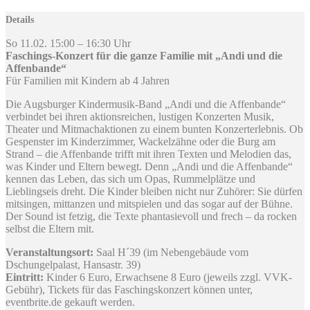
Details
So 11.02. 15:00 – 16:30 Uhr
Faschings-Konzert für die ganze Familie mit „Andi und die
Affenbande“
Für Familien mit Kindern ab 4 Jahren
Die Augsburger Kindermusik-Band „Andi und die Affenbande“
verbindet bei ihren aktionsreichen, lustigen Konzerten Musik,
Theater und Mitmachaktionen zu einem bunten Konzerterlebnis. Ob
Gespenster im Kinderzimmer, Wackelzähne oder die Burg am
Strand – die Affenbande trifft mit ihren Texten und Melodien das,
was Kinder und Eltern bewegt. Denn „Andi und die Affenbande“
kennen das Leben, das sich um Opas, Rummelplätze und
Lieblingseis dreht. Die Kinder bleiben nicht nur Zuhörer: Sie dürfen
mitsingen, mittanzen und mitspielen und das sogar auf der Bühne.
Der Sound ist fetzig, die Texte phantasievoll und frech – da rocken
selbst die Eltern mit.
Veranstaltungsort:
Saal H´39 (im Nebengebäude vom
Dschungelpalast, Hansastr. 39)
Eintritt:
Kinder 6 Euro, Erwachsene 8 Euro (jeweils zzgl. VVK-
Gebühr), Tickets für das Faschingskonzert können unter,
eventbrite.de gekauft werden.