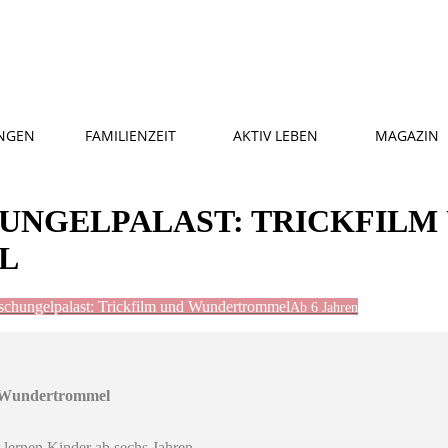
NGEN
FAMILIENZEIT
AKTIV LEBEN
MAGAZIN
UNGELPALAST: TRICKFILM
L
schungelpalast: Trickfilm und Wundertrommel
Ab 6 Jahren
d Wundertrommel
lernen Kinder ab sechs Jahren