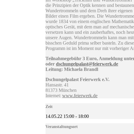
die Prinzipien der Optik kennen und bestaune
Wundertrommeln und dem Dreh ihrer eigenen S
Bilder einen Film ergeben. Die Wundertromme
wurde 1834 von einem englischen Mathematiker
optisches Gerät, mit dem man auf mechanisc
versetzen kann und ein zauberhaftes, noch heut
unsere Augen. Wundertrommeln kann man mit e
bisschen Geduld prima selber basteln. Zu die
Programm ist im Moment nur mit vorheriger 
Teilnahmegebühr 3 Euro, Anmeldung unter
oder
dschungelpalast@feierwerk.de
Leitung: Michaela Brandl
Dschungelpalast Feierwerk e.V.
Hansastr. 41
81373 München
Internet:
www.feierwerk.de
Zeit
14.05.22
15:00
-
18:00
Veranstaltungsort