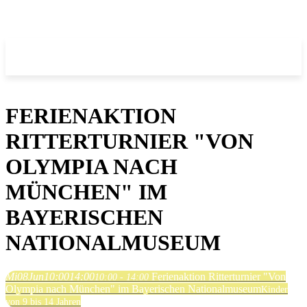
FERIENAKTION
RITTERTURNIER "VON
OLYMPIA NACH
MÜNCHEN" IM
BAYERISCHEN
NATIONALMUSEUM
Mi
08
Jun
10:00
14:00
Ferienaktion Ritterturnier "Von
10:00 - 14:00
Olympia nach München" im Bayerischen Nationalmuseum
Kinder
von 9 bis 14 Jahren