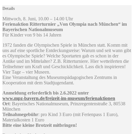
Details
Mittwoch, 8. Juni, 10.00 – 14.00 Uhr
Ferienaktion Ritterturnier „Von Olympia nach München“ im
Bayerischen Nationalmuseum
Für Kinder von 9 bis 14 Jahren
1972 fanden die Olympischen Spiele in München statt. Komm mit
uns auf eine sportliche Entdeckungsreise: Warum und seit wann gibt
es Olympische Spiele? Welche Sportarten gab es schon in der
Antike und im Mittelalter? Z.B. Ritterturniere. Hier wetteiferten die
Teilnehmer um Kraft und Geschicklichkeit. Lass dich inspirieren!
Vier Tage – vier Museen.
Eine Veranstaltung des Museumspädagogischen Zentrums in
Kooperation mit dem Stadtjugendamt.
Anmeldung erforderlich bis 2.6.2022 unter
www.mpz-bayern.de/freizeit-im-museum/ferienaktionen
Ort
: Bayerisches Nationalmuseum, Prinzregentenstraße 3, 80538
München
Teilnahmegebühr
: pro Kind 3 Euro (mit Ferienpass 1 Euro),
Materialkosten 1 Euro
Bitte eine kleine Brotzeit mitbringen!