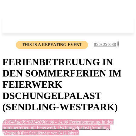
THIS IS A REPEATING EVENT
05.08.25 09:00
FERIENBETREUUNG IN
DEN SOMMERFERIEN IM
FEIERWERK
DSCHUNGELPALAST
(SENDLING-WESTPARK)
Mo
04
Aug
09:00
14:00
Ferienbetreuung in den
09:00 - 14:00
Sommerferien im Feierwerk Dschungelpalast (Sendling-
Westpark)
Für Schulkinder von 6-12 Jahren