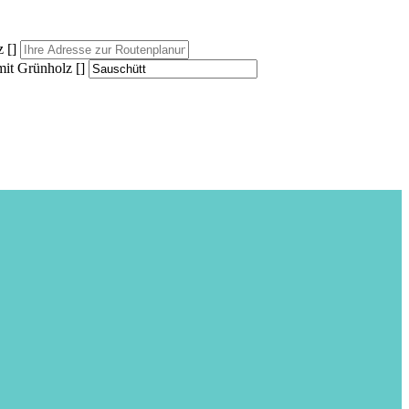
 []
it Grünholz []