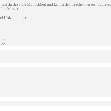
 hast du dazu die Möglichkeit und kannst den Taschenmesser- Führers
echte Messer
nd Holzbildhauer
d.de
.de