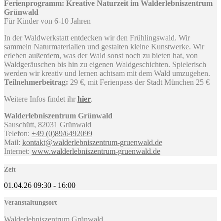
Ferienprogramm: Kreative Naturzeit im Walderlebniszentrum
Grünwald
Für Kinder von 6-10 Jahren
In der Waldwerkstatt entdecken wir den Frühlingswald. Wir
sammeln Naturmaterialien und gestalten kleine Kunstwerke. Wir
erleben außerdem, was der Wald sonst noch zu bieten hat, von
Waldgeräuschen bis hin zu eigenen Waldgeschichten. Spielerisch
werden wir kreativ und lernen achtsam mit dem Wald umzugehen.
Teilnehmerbeitrag:
29 €, mit Ferienpass der Stadt München 25 €
Weitere Infos findet ihr
hier
.
Walderlebniszentrum Grünwald
Sauschütt, 82031 Grünwald
Telefon:
+49 (0)89/6492099
Mail:
kontakt@walderlebniszentrum-gruenwald.de
Internet:
www.walderlebniszentrum-gruenwald.de
Zeit
01.04.26
09:30
-
16:00
Veranstaltungsort
Walderlebniszentrum Grünwald