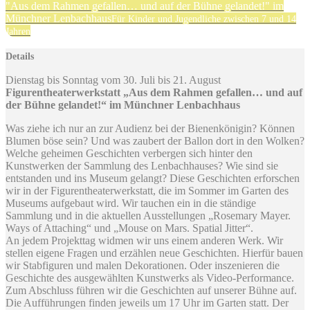
"Aus dem Rahmen gefallen… und auf der Bühne gelandet!" im
Münchner Lenbachhaus
Für Kinder und Jugendliche zwischen 7 und 14
Jahren
Details
Dienstag bis Sonntag vom 30. Juli bis 21. August
Figurentheaterwerkstatt „Aus dem Rahmen gefallen… und auf
der Bühne gelandet!“ im Münchner Lenbachhaus
Was ziehe ich nur an zur Audienz bei der Bienenkönigin? Können
Blumen böse sein? Und was zaubert der Ballon dort in den Wolken?
Welche geheimen Geschichten verbergen sich hinter den
Kunstwerken der Sammlung des Lenbachhauses? Wie sind sie
entstanden und ins Museum gelangt? Diese Geschichten erforschen
wir in der Figurentheaterwerkstatt, die im Sommer im Garten des
Museums aufgebaut wird. Wir tauchen ein in die ständige
Sammlung und in die aktuellen Ausstellungen „Rosemary Mayer.
Ways of Attaching“ und „Mouse on Mars. Spatial Jitter“.
An jedem Projekttag widmen wir uns einem anderen Werk. Wir
stellen eigene Fragen und erzählen neue Geschichten. Hierfür bauen
wir Stabfiguren und malen Dekorationen. Oder inszenieren die
Geschichte des ausgewählten Kunstwerks als Video-Performance.
Zum Abschluss führen wir die Geschichten auf unserer Bühne auf.
Die Aufführungen finden jeweils um 17 Uhr im Garten statt. Der