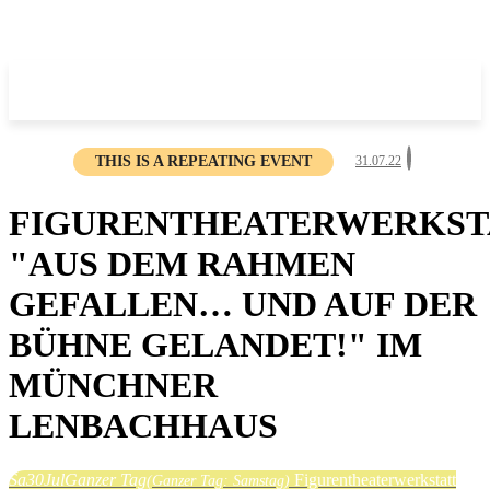
THIS IS A REPEATING EVENT
31.07.22
FIGURENTHEATERWERKST
"AUS DEM RAHMEN
GEFALLEN… UND AUF DER
BÜHNE GELANDET!" IM
MÜNCHNER
LENBACHHAUS
Sa
30
Jul
Ganzer Tag
Figurentheaterwerkstatt
(Ganzer Tag: Samstag)