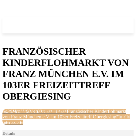
FRANZÖSISCHER
KINDERFLOHMARKT VON
FRANZ MÜNCHEN E.V. IM
103ER FREIZEITTREFF
OBERGIESING
So
30
Mrz
11:00
14:00
Französischer Kinderflohmarkt
11:00 - 14:00
von Franz München e.V. im 103er Freizeittreff Obergiesing
Für alle
Interessierte
Details