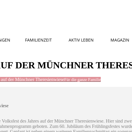
NGEN
FAMILIENZEIT
AKTIV LEBEN
MAGAZIN
AUF DER MÜNCHNER THERE
t auf der Münchner Theresienwiese
Für die ganze Familie
wiese
oße Volksfest des Jahres auf der Münchner Theresienwiese. Hier sind zwe
ahmenprogramm geboten. Zum 60. Jubiläum des Frühlingsfestes wurde d
gert. Geplant ist neben einem weiteren Familiennachmittag ein soge