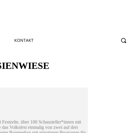
KONTAKT
SIENWIESE
i Festzelte, über 100 Schausteller*innen mit
as Volksfest einmalig von zwei auf drei
nannter Bummeltag mit günstigem Programm für