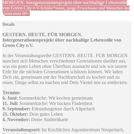
MORGEN. Intergenerationenprojekt über nachhaltige Lebensstile
von Green City e.V.
Schüler*innen, junge Erwachsene und Menschen der
Generation 60+.
Details
GESTERN. HEUTE. FÜR MORGEN.
Intergenerationenprojekt über nachhaltige Lebensstile von
Green City e.V.
In der Veranstaltungsreihe GESTERN. HEUTE. FÜR MORGEN
tauschen sich Menschen verschiedener Generationen darüber aus,
was ein gutes Leben ohne Überfluss ausmacht und wie wir unsere
Erde für die nächsten Generationen schützen können. Wir laden
Dich ein, gemeinsam mit der Nachbarschaft zu kochen und zu
essen, Dinge selbst zu machen und Dein Viertel neu zu entdecken.
Termine
:
6. Juni:
Sommerküche: Wir kochen gemeinsam
11. Juli:
Sommerküche: Wir backen Fladenbrot
9. September:
Erkundungstour durch Altperlach
21. Oktober:
Dein gutes Leben
4. November:
Deine Stadtteilkarte
Veranstaltungsort:
Im Kirchlichen Jugendzentrum Neuperlach,