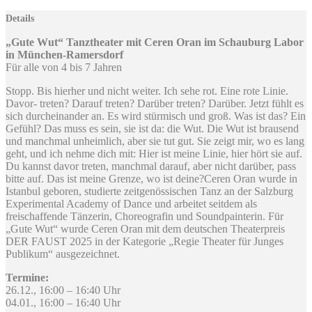
Details
„Gute Wut“ Tanztheater mit Ceren Oran im Schauburg Labor
in München-Ramersdorf
Für alle von 4 bis 7 Jahren
Stopp. Bis hierher und nicht weiter. Ich sehe rot. Eine rote Linie.
Davor- treten? Darauf treten? Darüber treten? Darüber. Jetzt fühlt es
sich durcheinander an. Es wird stürmisch und groß. Was ist das? Ein
Gefühl? Das muss es sein, sie ist da: die Wut. Die Wut ist brausend
und manchmal unheimlich, aber sie tut gut. Sie zeigt mir, wo es lang
geht, und ich nehme dich mit: Hier ist meine Linie, hier hört sie auf.
Du kannst davor treten, manchmal darauf, aber nicht darüber, pass
bitte auf. Das ist meine Grenze, wo ist deine?Ceren Oran wurde in
Istanbul geboren, studierte zeitgenössischen Tanz an der Salzburg
Experimental Academy of Dance und arbeitet seitdem als
freischaffende Tänzerin, Choreografin und Soundpainterin. Für
„Gute Wut“ wurde Ceren Oran mit dem deutschen Theaterpreis
DER FAUST 2025 in der Kategorie „Regie Theater für Junges
Publikum“ ausgezeichnet.
Termine:
26.12., 16:00 – 16:40 Uhr
04.01., 16:00 – 16:40 Uhr