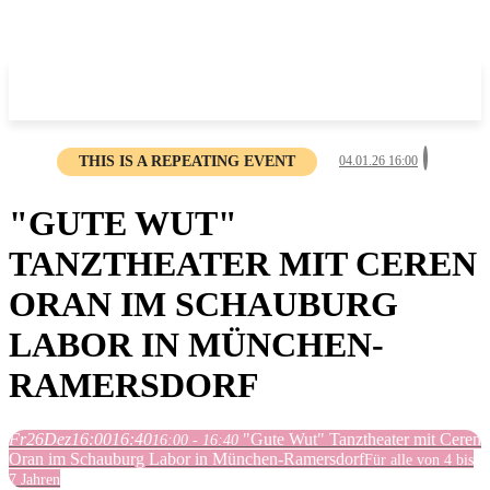
THIS IS A REPEATING EVENT
04.01.26 16:00
"GUTE WUT"
TANZTHEATER MIT CEREN
ORAN IM SCHAUBURG
LABOR IN MÜNCHEN-
RAMERSDORF
Fr
26
Dez
16:00
16:40
"Gute Wut" Tanztheater mit Ceren
16:00 - 16:40
Oran im Schauburg Labor in München-Ramersdorf
Für alle von 4 bis
7 Jahren