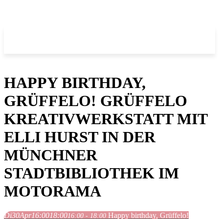
HAPPY BIRTHDAY,
GRÜFFELO! GRÜFFELO
KREATIVWERKSTATT MIT
ELLI HURST IN DER
MÜNCHNER
STADTBIBLIOTHEK IM
MOTORAMA
Di
30
Apr
16:00
18:00
Happy birthday, Grüffelo!
16:00 - 18:00