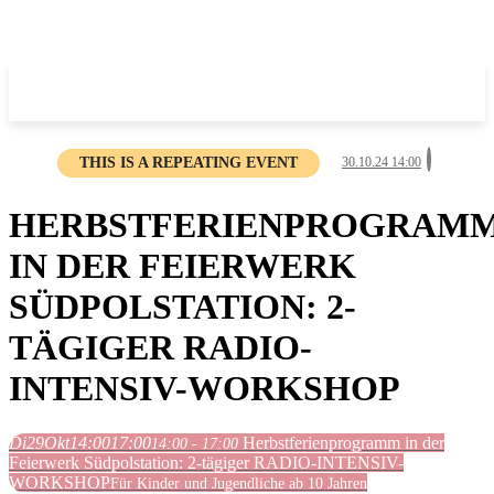
THIS IS A REPEATING EVENT
30.10.24 14:00
HERBSTFERIENPROGRAM
IN DER FEIERWERK
SÜDPOLSTATION: 2-
TÄGIGER RADIO-
INTENSIV-WORKSHOP
Di
29
Okt
14:00
17:00
Herbstferienprogramm in der
14:00 - 17:00
Feierwerk Südpolstation: 2-tägiger RADIO-INTENSIV-
WORKSHOP
Für Kinder und Jugendliche ab 10 Jahren