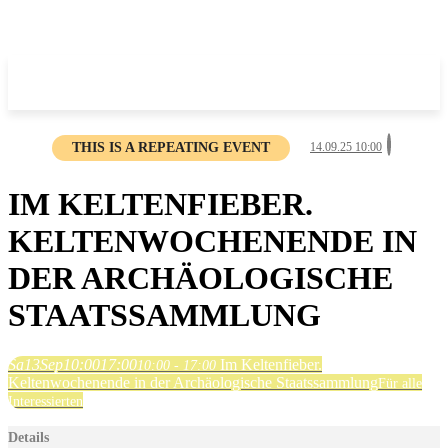
THIS IS A REPEATING EVENT
14.09.25 10:00
IM KELTENFIEBER.
KELTENWOCHENENDE IN
DER ARCHÄOLOGISCHE
STAATSSAMMLUNG
Sa
13
Sep
10:00
17:00
Im Keltenfieber.
10:00 - 17:00
Keltenwochenende in der Archäologische Staatssammlung
Für alle
Interessierten
Details