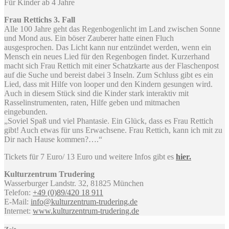
Für Kinder ab 4 Jahre
Frau Rettichs 3. Fall
Alle 100 Jahre geht das Regenbogenlicht im Land zwischen Sonne
und Mond aus. Ein böser Zauberer hatte einen Fluch
ausgesprochen. Das Licht kann nur entzündet werden, wenn ein
Mensch ein neues Lied für den Regenbogen findet. Kurzerhand
macht sich Frau Rettich mit einer Schatzkarte aus der Flaschenpost
auf die Suche und bereist dabei 3 Inseln. Zum Schluss gibt es ein
Lied, dass mit Hilfe von looper und den Kindern gesungen wird.
Auch in diesem Stück sind die Kinder stark interaktiv mit
Rasselinstrumenten, raten, Hilfe geben und mitmachen
eingebunden.
„Soviel Spaß und viel Phantasie. Ein Glück, dass es Frau Rettich
gibt! Auch etwas für uns Erwachsene. Frau Rettich, kann ich mit zu
Dir nach Hause kommen?….“
Tickets für 7 Euro/ 13 Euro und weitere Infos gibt es
hier.
Kulturzentrum Trudering
Wasserburger Landstr. 32, 81825 München
Telefon:
+49 (0)89/420 18 911
E-Mail:
info@kulturzentrum-trudering.de
Internet:
www.kulturzentrum-trudering.de