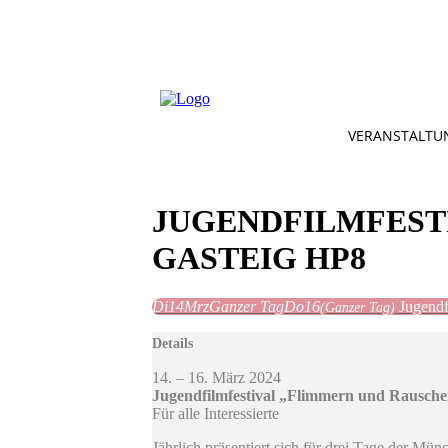
VERANSTALTU
JUGENDFILMFESTI
GASTEIG HP8
Di
14
Mrz
Ganzer Tag
Do
16
Jugendf
(Ganzer Tag)
Details
14. – 16. März 2024
Jugendfilmfestival „Flimmern und Rausche
Für alle Interessierte
Jährlich präsentiert sich für drei Tage der M