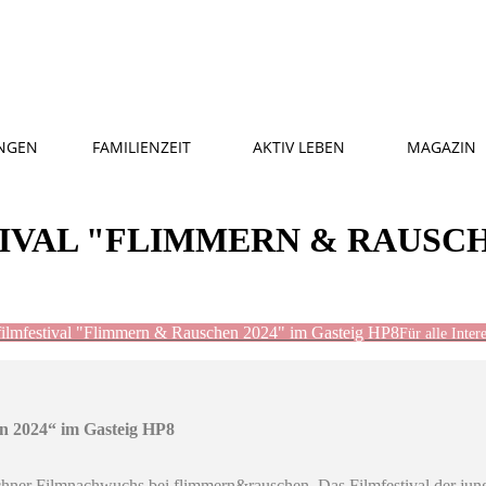
NGEN
FAMILIENZEIT
AKTIV LEBEN
MAGAZIN
VAL "FLIMMERN & RAUSCHE
ilmfestival "Flimmern & Rauschen 2024" im Gasteig HP8
Für alle Intere
n 2024“ im Gasteig HP8
ünchner Filmnachwuchs bei flimmern&rauschen. Das Filmfestival der jun