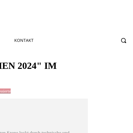
KONTAKT
N 2024" IM
ssierte
gen Szene lockt durch technische und