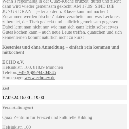
Wenn´s regelmäßig in der Quax-Küche brutzelt, duftet und zischt
dann wird wieder gemeinsam gekocht: AM 17.09. SIND DIE
JUNGS DRAN – jeder ab der 5. Klasse kann mitmachen!
Zusammen werden frische Zutaten verarbeitet und was Leckeres
zubereitet, der Tisch gedeckt und natürlich gemeinsam gegessen.
Dabei lernt man nicht nur, wie man sich ganz leicht selbst etwas
Gutes kochen kann – auch neue Leute treffen, quatschen und sich
kennenlernen kommt natürlich nicht zu kurz!
Kostenlos und ohne Anmeldung – einfach rein kommen und
mitkochen!
ECHO e.V.
Helsinkistr. 100, 81829 München
Telefon:
+49 (0)89/94304845
Homepage:
www.echo-ev.de
Zeit
17.09.24
16:00
-
19:00
Veranstaltungsort
Quax Zentrum für Freizeit und kulturelle Bildung
Helsinkistr. 100