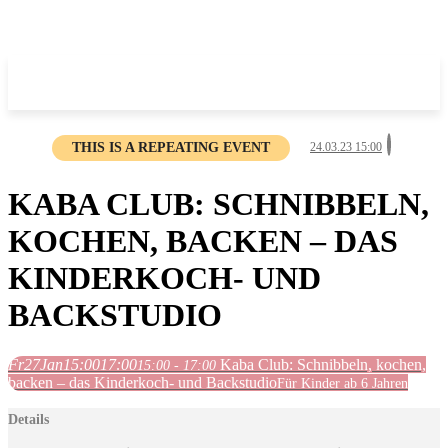
THIS IS A REPEATING EVENT
24.03.23 15:00
KABA CLUB: SCHNIBBELN,
KOCHEN, BACKEN – DAS
KINDERKOCH- UND
BACKSTUDIO
Fr
27
Jan
15:00
17:00
Kaba Club: Schnibbeln, kochen,
15:00 - 17:00
backen – das Kinderkoch- und Backstudio
Für Kinder ab 6 Jahren
Details