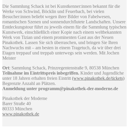
Die Sammlung Schack ist bei Kunstkenner:innen bekannt für die
Werke von Schwind, Böcklin und Feuerbach, bei vielen
Besucher:innen beliebt wegen ihrer Bilder von Fabelwesen,
romantischen Szenen und sonnendurchflutete Landschaften. Unsere
Entdeckungstour führt zu jeweils einem für die Sammlung typischen
Kunstwerk, einschließlich einer Kopie nach einem weltbekannten
Werk von Tizian und einem prominenten Gast aus der Neuen
Pinakothek. Lassen Sie sich überraschen, und bringen Sie Ihren
Nachwuchs mit – am besten in einem Tragetuch, da wir über drei
Etagen treppauf und treppab unterwegs sein werden. Mit Jochen
Meister
Ort
: Sammlung Schack, Prinzregentenstraße 9, 80538 München
Teilnahme im Eintrittspreis inbegriffen.
Kinder und Jugendliche
unter 18 Jahren erhalten freien Eintritt
(www.pinakothek.de/tickets)
Begrenzte Anzahl an Plätzen.
Anmeldung unter programm@pinakothek-der-moderne.de
Pinakothek der Moderne
Barer Straße 40
80333 München
www.pinakothek.de