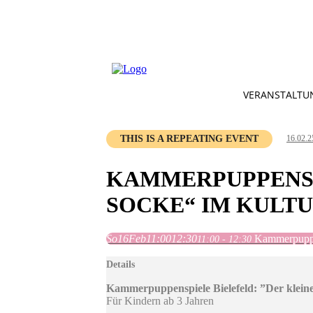
VERANSTALTU
THIS IS A REPEATING EVENT
16.02.2
KAMMERPUPPENSP
SOCKE“ IM KULT
So
16
Feb
11:00
12:30
Kammerpuppe
11:00 - 12:30
Details
Kammerpuppenspiele Bielefeld: ”Der klei
Für Kindern ab 3 Jahren