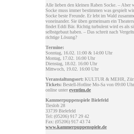
Alle lieben den kleinen Raben Socke. – Aber wi
Socke muss immer bestimmen was gespielt wird
Socke beste Freunde. Er lebt im Wald zusamme
voneinander. Sie üben gemeinsam ein Theaterst
findet Eddi Bär. Richtig turbulent wird es als
selbstgebaut haben. – Das schreit nach Vergelt
richtige Lösung?
Termine:
Sonntag, 16.02. 11:00 & 14:00 Uhr
Montag, 17.02. 16:00 Uhr
Dienstag, 18.02. 16:00 Uhr
Mittwoch, 19.02. 16:00 Uhr
Veranstaltungsort:
KULTUR & MEHR, Zürich
Tickets:
Bestell-Hotline Mo-Sa von 09:00 Uh
online unter
eventim.de
Kammerpuppenspiele Bielefeld
Tiesloh 28
33739 Bielefeld
Tel: (05206) 917 29 42
Fax: (05206) 917 43 74
www.kammerpuppenspiele.de