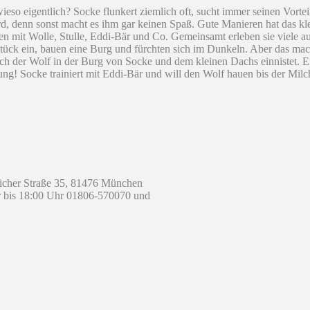
eso eigentlich? Socke flunkert ziemlich oft, sucht immer seinen Vorteil
, denn sonst macht es ihm gar keinen Spaß. Gute Manieren hat das kle
n mit Wolle, Stulle, Eddi-Bär und Co. Gemeinsamt erleben sie viele au
ück ein, bauen eine Burg und fürchten sich im Dunkeln. Aber das macht
 sich der Wolf in der Burg von Socke und dem kleinen Dachs einnistet. 
ung! Socke trainiert mit Eddi-Bär und will den Wolf hauen bis der Milc
er Straße 35, 81476 München
r bis 18:00 Uhr 01806-570070 und