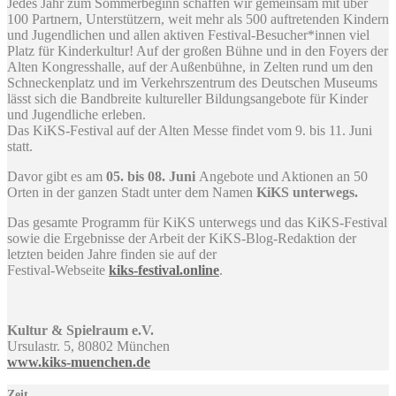
Jedes Jahr zum Sommerbeginn schaffen wir gemeinsam mit über
100 Partnern, Unterstützern, weit mehr als 500 auftretenden Kindern
und Jugendlichen und allen aktiven Festival-Besucher*innen viel
Platz für Kinderkultur! Auf der großen Bühne und in den Foyers der
Alten Kongresshalle, auf der Außenbühne, in Zelten rund um den
Schneckenplatz und im Verkehrszentrum des Deutschen Museums
lässt sich die Bandbreite kultureller Bildungsangebote für Kinder
und Jugendliche erleben.
Das KiKS-Festival auf der Alten Messe findet vom 9. bis 11. Juni
statt.
Davor gibt es am
05. bis 08. Juni
Angebote und Aktionen an 50
Orten in der ganzen Stadt unter dem Namen
KiKS unterwegs.
Das gesamte Programm für KiKS unterwegs und das KiKS-Festival
sowie die Ergebnisse der Arbeit der KiKS-Blog-Redaktion der
letzten beiden Jahre finden sie auf der
Festival-Webseite
kiks-festival.online
.
Kultur & Spielraum e.V.
Ursulastr. 5, 80802 München
www.kiks-muenchen.de
Zeit