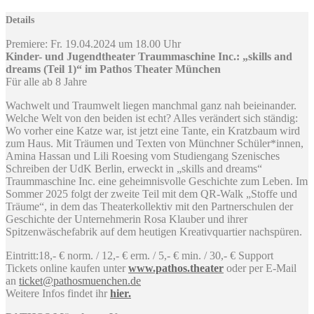
Details
Premiere: Fr. 19.04.2024 um 18.00 Uhr
Kinder- und Jugendtheater Traummaschine Inc.: „skills and
dreams (Teil 1)“ im Pathos Theater München
Für alle ab 8 Jahre
Wachwelt und Traumwelt liegen manchmal ganz nah beieinander.
Welche Welt von den beiden ist echt? Alles verändert sich ständig:
Wo vorher eine Katze war, ist jetzt eine Tante, ein Kratzbaum wird
zum Haus. Mit Träumen und Texten von Münchner Schüler*innen,
Amina Hassan und Lili Roesing vom Studiengang Szenisches
Schreiben der UdK Berlin, erweckt in „skills and dreams“
Traummaschine Inc. eine geheimnisvolle Geschichte zum Leben. Im
Sommer 2025 folgt der zweite Teil mit dem QR-Walk „Stoffe und
Träume“, in dem das Theaterkollektiv mit den Partnerschulen der
Geschichte der Unternehmerin Rosa Klauber und ihrer
Spitzenwäschefabrik auf dem heutigen Kreativquartier nachspüren.
Eintritt:18,- € norm. / 12,- € erm. / 5,- € min. / 30,- € Support
Tickets online kaufen unter
www.pathos.theater
oder per E-Mail
an
ticket@pathosmuenchen.de
Weitere Infos findet ihr
hier.