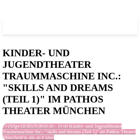
KINDER- UND
JUGENDTHEATER
TRAUMMASCHINE INC.:
"SKILLS AND DREAMS
(TEIL 1)" IM PATHOS
THEATER MÜNCHEN
Fr
19
Apr
18:00
19:00
Kinder- und Jugendtheater
18:00 - 19:00
Traummaschine Inc.: "skills and dreams (Teil 1)" im Pathos Theater
München
Für alle ab 8 Jahre