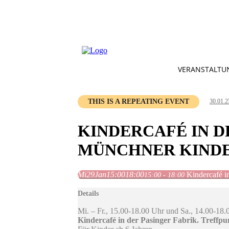
VERANSTALTU
THIS IS A REPEATING EVENT
30.01.2
KINDERCAFÉ IN D
MÜNCHNER KINDE
Mi
29
Jan
15:00
18:00
Kindercafé i
15:00 - 18:00
Details
Mi. – Fr., 15.00-18.00 Uhr und Sa., 14.00-18.
Kindercafé in der Pasinger Fabrik. Treffp