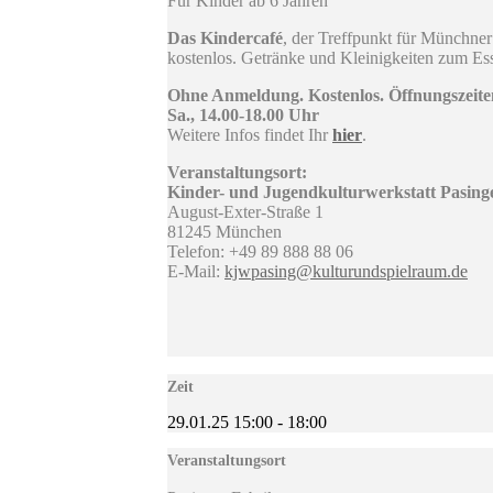
Für Kinder ab 6 Jahren
Das Kindercafé
, der Treffpunkt für Münchne
kostenlos. Getränke und Kleinigkeiten zum Ess
Ohne Anmeldung. Kostenlos. Öffnungszeiten
Sa., 14.00-18.00 Uhr
Weitere Infos findet Ihr
hier
.
Veranstaltungsort:
Kinder- und Jugendkulturwerkstatt Pasing
August-Exter-Straße 1
81245 München
Telefon: +49 89 888 88 06
E-Mail:
kjwpasing@kulturundspielraum.de
Zeit
29.01.25
15:00
-
18:00
Veranstaltungsort