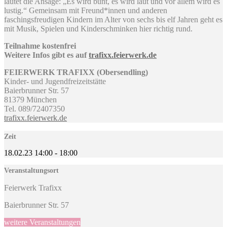
lautet die Ansage: „Es wird bunt, es wird laut und vor allem wird es
lustig.“ Gemeinsam mit Freund*innen und anderen
faschingsfreudigen Kindern im Alter von sechs bis elf Jahren geht es
mit Musik, Spielen und Kinderschminken hier richtig rund.
Teilnahme kostenfrei
Weitere Infos gibt es auf
trafixx.feierwerk.de
FEIERWERK TRAFIXX (Obersendling)
Kinder- und Jugendfreizeitstätte
Baierbrunner Str. 57
81379 München
Tel. 089/72407350
trafixx.feierwerk.de
Zeit
18.02.23
14:00
-
18:00
Veranstaltungsort
Feierwerk Trafixx
Baierbrunner Str. 57
weitere Veranstaltungen