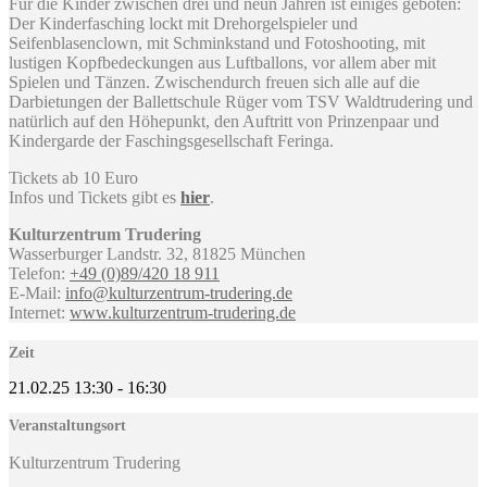
Für die Kinder zwischen drei und neun Jahren ist einiges geboten:
Der Kinderfasching lockt mit Drehorgelspieler und
Seifenblasenclown, mit Schminkstand und Fotoshooting, mit
lustigen Kopfbedeckungen aus Luftballons, vor allem aber mit
Spielen und Tänzen. Zwischendurch freuen sich alle auf die
Darbietungen der Ballettschule Rüger vom TSV Waldtrudering und
natürlich auf den Höhepunkt, den Auftritt von Prinzenpaar und
Kindergarde der Faschingsgesellschaft Feringa.
Tickets ab 10 Euro
Infos und Tickets gibt es
hier
.
Kulturzentrum Trudering
Wasserburger Landstr. 32, 81825 München
Telefon:
+49 (0)89/420 18 911
E-Mail:
info@kulturzentrum-trudering.de
Internet:
www.kulturzentrum-trudering.de
Zeit
21.02.25
13:30
-
16:30
Veranstaltungsort
Kulturzentrum Trudering