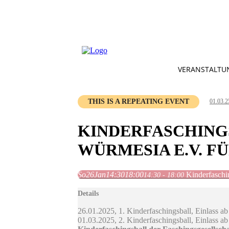
VERANSTALTU
THIS IS A REPEATING EVENT
01.03.2
KINDERFASCHING
WÜRMESIA E.V. 
So
26
Jan
14:30
18:00
Kinderfaschi
14:30 - 18:00
Details
26.01.2025, 1. Kinderfaschingsball, Einlass a
01.03.2025, 2. Kinderfaschingsball, Einlass a