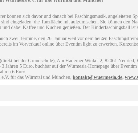
chaft Würmesia e.V. für das Würmtal und München
er können sich davor und danach bei Faschingsmusik, angeleiteten Spi
sind eingeladen, die Tanzfläche mit aufzumischen. Sie können den Nac
und dabei Kaffee und Kuchen genießen. Der Kinderfaschingsball ist a
uch zwei Termine, den 26. Januar weit vor dem heißen Faschingstreibe
t bereits im Vorverkauf online über Eventim light zu erwerben. Kurzents
irekt bei der Grundschule), Am Haderner Winkel 2, 82061 Neuried, E
3 Jahren 5 Euro, buchbar auf der Würmesia-Homepage über Eventim 
Jahren 6 Euro
a e.V. für das Würmtal und München,
kontakt@wuermesia.de
,
www.w