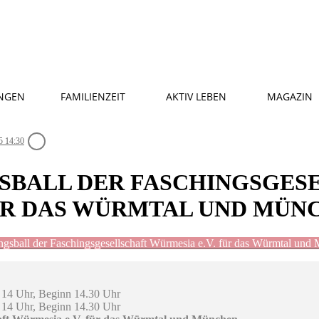
NGEN
FAMILIENZEIT
AKTIV LEBEN
MAGAZIN
5 14:30
SBALL DER FASCHINGSGES
FÜR DAS WÜRMTAL UND MÜN
ngsball der Faschingsgesellschaft Würmesia e.V. für das Würmtal und
b 14 Uhr, Beginn 14.30 Uhr
b 14 Uhr, Beginn 14.30 Uhr