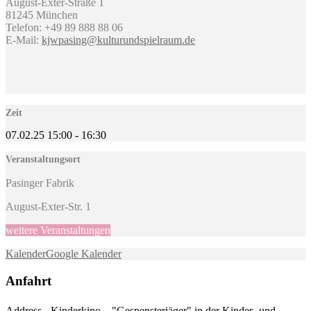
August-Exter-Straße 1
81245 München
Telefon: +49 89 888 88 06
E-Mail:
kjwpasing@kulturundspielraum.de
Zeit
07.02.25
15:00
-
16:30
Veranstaltungsort
Pasinger Fabrik
August-Exter-Str. 1
weitere Veranstaltungen
Kalender
Google Kalender
Anfahrt
Address - Kinderkino – "Gespensterjäger" in der Kinder- und