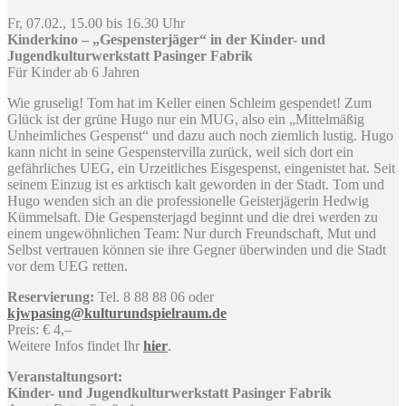
Fr, 07.02., 15.00 bis 16.30 Uhr
Kinderkino – „Gespensterjäger“ in der Kinder- und
Jugendkulturwerkstatt Pasinger Fabrik
Für Kinder ab 6 Jahren
Wie gruselig! Tom hat im Keller einen Schleim gespendet! Zum
Glück ist der grüne Hugo nur ein MUG, also ein „Mittelmäßig
Unheimliches Gespenst“ und dazu auch noch ziemlich lustig. Hugo
kann nicht in seine Gespenstervilla zurück, weil sich dort ein
gefährliches UEG, ein Urzeitliches Eisgespenst, eingenistet hat. Seit
seinem Einzug ist es arktisch kalt geworden in der Stadt. Tom und
Hugo wenden sich an die professionelle Geisterjägerin Hedwig
Kümmelsaft. Die Gespensterjagd beginnt und die drei werden zu
einem ungewöhnlichen Team: Nur durch Freundschaft, Mut und
Selbst vertrauen können sie ihre Gegner überwinden und die Stadt
vor dem UEG retten.
Reservierung:
Tel. 8 88 88 06 oder
kjwpasing@kulturundspielraum.de
Preis: € 4,–
Weitere Infos findet Ihr
hier
.
Veranstaltungsort:
Kinder- und Jugendkulturwerkstatt Pasinger Fabrik