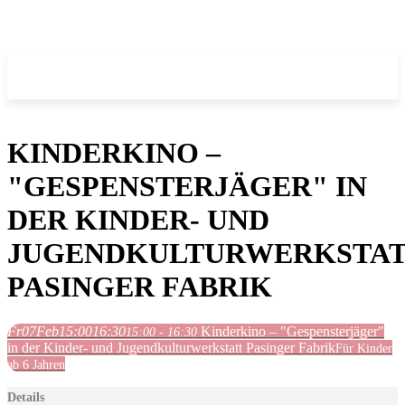
KINDERKINO –
"GESPENSTERJÄGER" IN
DER KINDER- UND
JUGENDKULTURWERKSTA
PASINGER FABRIK
Fr
07
Feb
15:00
16:30
Kinderkino – "Gespensterjäger"
15:00 - 16:30
in der Kinder- und Jugendkulturwerkstatt Pasinger Fabrik
Für Kinder
ab 6 Jahren
Details