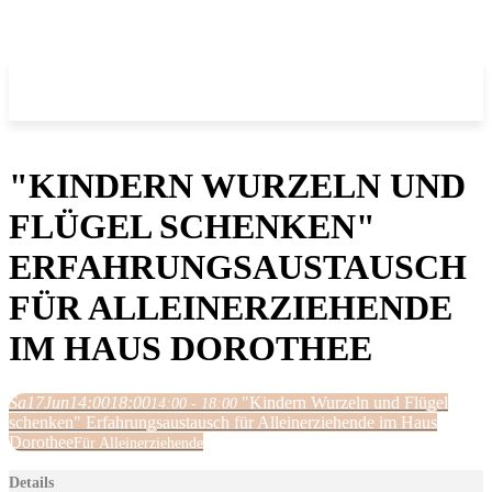
"KINDERN WURZELN UND
FLÜGEL SCHENKEN"
ERFAHRUNGSAUSTAUSCH
FÜR ALLEINERZIEHENDE
IM HAUS DOROTHEE
Sa
17
Jun
14:00
18:00
"Kindern Wurzeln und Flügel
14:00 - 18:00
schenken" Erfahrungsaustausch für Alleinerziehende im Haus
Dorothee
Für Alleinerziehende
Details