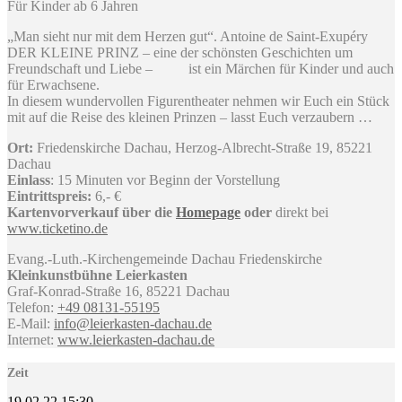
Für Kinder ab 6 Jahren
„Man sieht nur mit dem Herzen gut“. Antoine de Saint-Exupéry
DER KLEINE PRINZ – eine der schönsten Geschichten um
Freundschaft und Liebe – ist ein Märchen für Kinder und auch
für Erwachsene.
In diesem wundervollen Figurentheater nehmen wir Euch ein Stück
mit auf die Reise des kleinen Prinzen – lasst Euch verzaubern …
Ort:
Friedenskirche Dachau, Herzog-Albrecht-Straße 19, 85221
Dachau
Einlass
: 15 Minuten vor Beginn der Vorstellung
Eintrittspreis:
6,- €
Kartenvorverkauf über die
Homepage
oder
direkt bei
www.ticketino.de
Evang.-Luth.-Kirchengemeinde Dachau Friedenskirche
Kleinkunstbühne Leierkasten
Graf-Konrad-Straße 16, 85221 Dachau
Telefon:
+49 08131-55195
E-Mail:
info@leierkasten-dachau.de
Internet:
www.leierkasten-dachau.de
Zeit
19.02.22
15:30