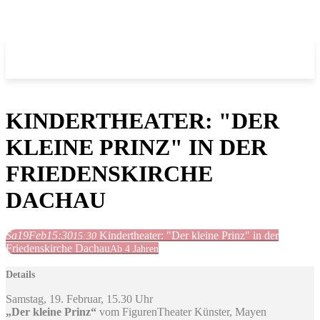
KINDERTHEATER: "DER
KLEINE PRINZ" IN DER
FRIEDENSKIRCHE
DACHAU
Sa
19
Feb
15:30
Kindertheater: "Der kleine Prinz" in der
15:30
Friedenskirche Dachau
Ab 4 Jahren
Details
Samstag, 19. Februar, 15.30 Uhr
„Der kleine Prinz“
vom FigurenTheater Künster, Mayen