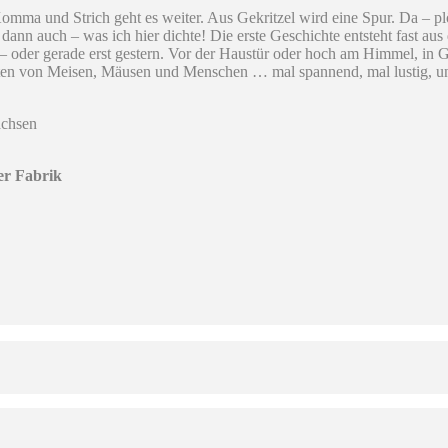
omma und Strich geht es weiter. Aus Gekritzel wird eine Spur. Da – plö
dann auch – was ich hier dichte! Die erste Geschichte entsteht fast au
it – oder gerade erst gestern. Vor der Haustür oder hoch am Himmel, i
hten von Meisen, Mäusen und Menschen … mal spannend, mal lustig, 
achsen
er Fabrik