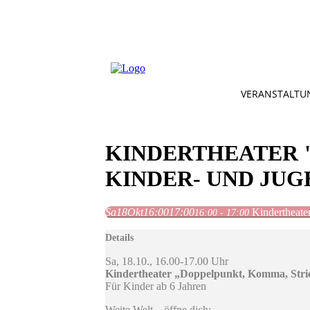
VERANSTALTU
KINDERTHEATER 
KINDER- UND JU
Sa
18
Okt
16:00
17:00
Kindertheate
16:00 - 17:00
Details
Sa, 18.10., 16.00-17.00 Uhr
Kindertheater „Doppelpunkt, Komma, Stric
Für Kinder ab 6 Jahren
Weite Welt – öffne dich: