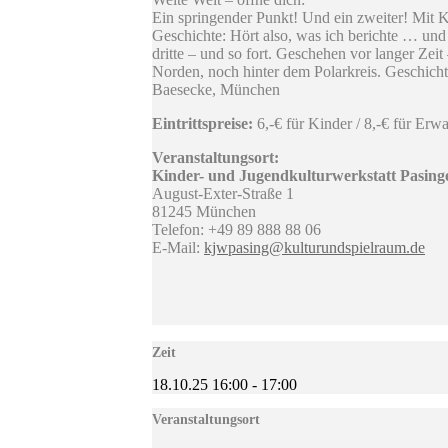
Ein springender Punkt! Und ein zweiter! Mit K
Geschichte: Hört also, was ich berichte … und 
dritte – und so fort. Geschehen vor langer Ze
Norden, noch hinter dem Polarkreis. Geschic
Baesecke, München
Eintrittspreise:
6,-€ für Kinder / 8,-€ für Erw
Veranstaltungsort:
Kinder- und Jugendkulturwerkstatt Pasing
August-Exter-Straße 1
81245 München
Telefon: +49 89 888 88 06
E-Mail:
kjwpasing@kulturundspielraum.de
Zeit
18.10.25
16:00
-
17:00
Veranstaltungsort