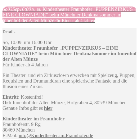
So
03
Sep
16:00
Kindertheater Fraunhofer "PUPPENZIRKUS -
16:00
EINE CLOWNIADE" beim Münchner Denkmalsommer im
Innenhof der Alten Münze
Für Kinder ab 4 Jahren
Details
So, 10.09. um 16.00 Uhr
Kindertheater Fraunhofer „PUPPENZIRKUS – EINE
CLOWNIADE“ beim Münchner Denkmalsommer im Innenhof
der Alten Münze
Für Kinder ab 4 Jahren
Ein Theater- und ein Zirkusclown erwecken mit Spielzeug, Puppen,
Requisiten und Drumunddran eine spielerische Fantasie und die
Illusion eines Zirkus.
Eintritt:
Kostenfrei!
Ort:
Innenhof der Alten Münze, Hofgraben 4, 80539 München
Genaue Infos gibt es
hier
Kindertheater im Fraunhofer
Fraunhoferstr. 9 Rg
80469 München
E-Mail:
info@Kindertheater-im-Fraunhofer.de