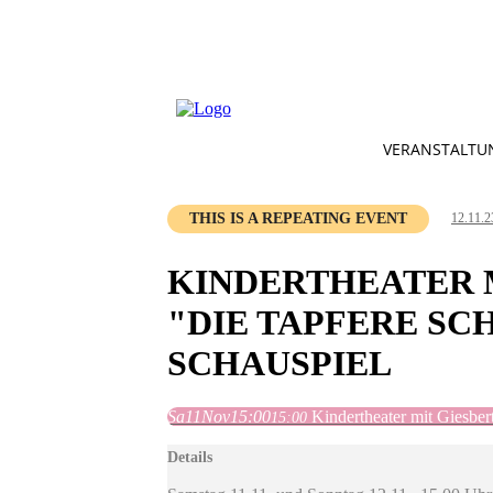
VERANSTALTU
THIS IS A REPEATING EVENT
12.11.2
KINDERTHEATER M
"DIE TAPFERE SC
SCHAUSPIEL
Sa
11
Nov
15:00
Kindertheater mit Giesbe
15:00
Details