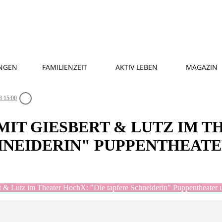
NGEN
FAMILIENZEIT
AKTIV LEBEN
MAGAZIN
3 15:00
IT GIESBERT & LUTZ IM T
HNEIDERIN" PUPPENTHEAT
rt & Lutz im Theater HochX: "Die tapfere Schneiderin" Puppentheater 