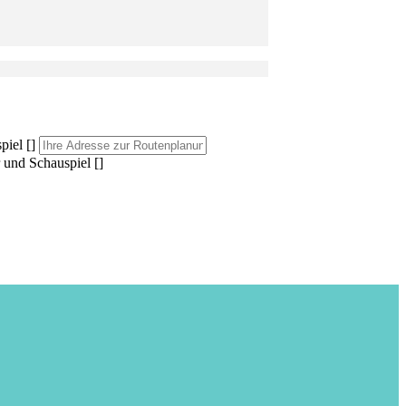
iel []
 und Schauspiel []