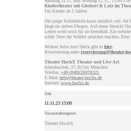
Samstag 11.11. und Sonntag 12.11., 15.00 Uhr
Kindertheater mit Giesbert & Lutz im Thea
Für Kinder ab 5 Jahren
Die junge Schneiderin kann ziemlich viel. Sie
fängt sie sieben Fliegen. Auf einen Streich! Da
Leben wohl noch für sie bereithält. Ein turbul
wilde Tiere die Wälder unsicher machen. Eine 
Weitere Infos zum Stück gibt es
hier
.
Reservierung unter
reservierung@theater-ho
Theater HochX Theater und Live Art
Entenbachstr. 37, 81541 München
Telefon:
+49 (
0)
89/2
0
9
7
0
3
21
E-Mail:
info@theater-hochx.de
Internet:
www.hochx.de
Zeit
11.11.23
15:00
Veranstaltungsort
Theater HochX