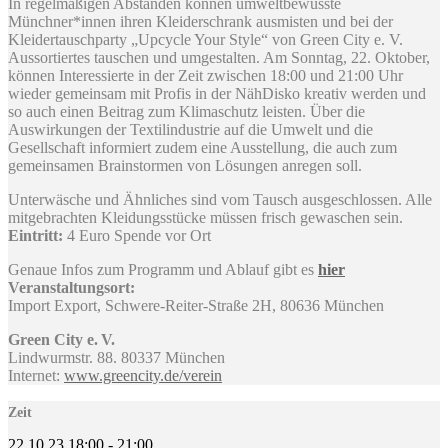
In regelmäßigen Abständen können umweltbewusste
Münchner*innen ihren Kleiderschrank ausmisten und bei der
Kleidertauschparty „Upcycle Your Style“ von Green City e. V.
Aussortiertes tauschen und umgestalten. Am Sonntag, 22. Oktober,
können Interessierte in der Zeit zwischen 18:00 und 21:00 Uhr
wieder gemeinsam mit Profis in der NähDisko kreativ werden und
so auch einen Beitrag zum Klimaschutz leisten. Über die
Auswirkungen der Textilindustrie auf die Umwelt und die
Gesellschaft informiert zudem eine Ausstellung, die auch zum
gemeinsamen Brainstormen von Lösungen anregen soll.
Unterwäsche und Ähnliches sind vom Tausch ausgeschlossen. Alle
mitgebrachten Kleidungsstücke müssen frisch gewaschen sein.
Eintritt:
4 Euro Spende vor Ort
Genaue Infos zum Programm und Ablauf gibt es
hier
Veranstaltungsort:
Import Export, Schwere-Reiter-Straße 2H, 80636 München
Green City e. V.
Lindwurmstr. 88. 80337 München
Internet:
www.greencity.de/verein
Zeit
22.10.23
18:00
-
21:00