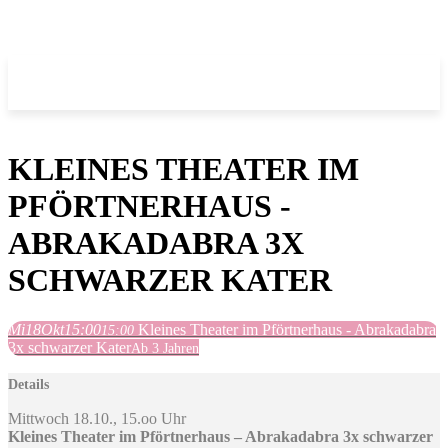
KLEINES THEATER IM
PFÖRTNERHAUS -
ABRAKADABRA 3X
SCHWARZER KATER
Mi
18
Okt
15:00
Kleines Theater im Pförtnerhaus - Abrakadabra
15:00
3x schwarzer Kater
Ab 3 Jahren
Details
Mittwoch 18.10., 15.oo Uhr
Kleines Theater im Pförtnerhaus – Abrakadabra 3x schwarzer