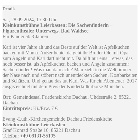
Details
Sa., 28.09.2024, 15:30 Uhr
Kleinkunstbühne Leierkasten: Die Sachenfinderin –
Figurentheater Unterwegs, Bad Waldsee
Für Kinder ab 3 Jahren
Kari ist vier Jahre alt und das Beste auf der Welt ist Apfelkuchen
backen mit Mama. Außer heute, da geht ihr Bruder Ole mit Opa
zum Angeln und Kari darf nicht mit. Da hilft nur eins – etwas, das
noch besser ist, als Apfelkuchen backen und Angeln zusammen:
Sachen finden! Was man da macht? Man zieht in die Welt, immer
der Nase nach und stöbert nach unentdeckten Sachen, Kostbarkeiten
und Schätzen. Und genau das tut Kari. Was für ein Abenteuer! 2017
ausgezeichnet mit dem Preis der Kinderkulturbörse München.
Ort:
Gemeindesaal Friedenskirche Dachau, Uhdestraße 2, 85221
Dachau
Eintrittspreis:
Ki./Erw. 7 €
Evang.-Luth.-Kirchengemeinde Dachau Friedenskirche
Kleinkunstbühne Leierkasten
Graf-Konrad-Straße 16, 85221 Dachau
Telefon:
+49 08131-55195