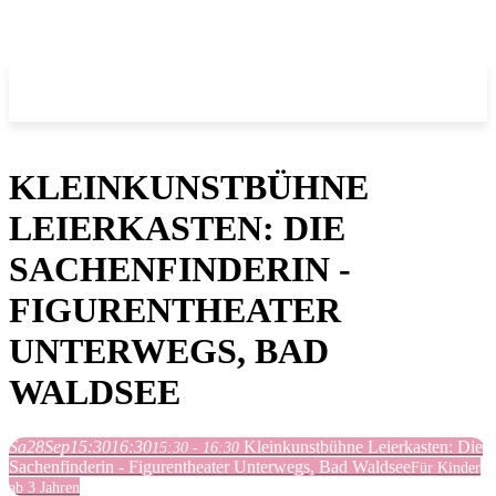
KLEINKUNSTBÜHNE
LEIERKASTEN: DIE
SACHENFINDERIN -
FIGURENTHEATER
UNTERWEGS, BAD
WALDSEE
Sa
28
Sep
15:30
16:30
Kleinkunstbühne Leierkasten: Die
15:30 - 16:30
Sachenfinderin - Figurentheater Unterwegs, Bad Waldsee
Für Kinder
ab 3 Jahren