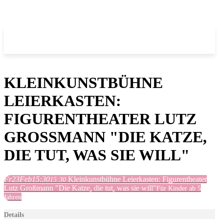
KLEINKUNSTBÜHNE
LEIERKASTEN:
FIGURENTHEATER LUTZ
GROSSMANN "DIE KATZE, D
IE TUT, WAS SIE WILL"
Fr
23
Feb
15:30
Kleinkunstbühne Leierkasten: Figurentheater
15:30
Lutz Großmann "Die Katze, die tut, was sie will"
Für Kinder ab 5
Jahren
Details