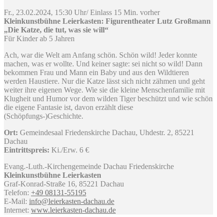
Fr., 23.02.2024, 15:30 Uhr/ Einlass 15 Min. vorher
Kleinkunstbühne Leierkasten: Figurentheater Lutz Großmann
„Die Katze, die tut, was sie will“
Für Kinder ab 5 Jahren
Ach, war die Welt am Anfang schön. Schön wild! Jeder konnte
machen, was er wollte. Und keiner sagte: sei nicht so wild! Dann
bekommen Frau und Mann ein Baby und aus den Wildtieren
werden Haustiere. Nur die Katze lässt sich nicht zähmen und geht
weiter ihre eigenen Wege. Wie sie die kleine Menschenfamilie mit
Klugheit und Humor vor dem wilden Tiger beschützt und wie schön
die eigene Fantasie ist, davon erzählt diese
(Schöpfungs-)Geschichte.
Ort:
Gemeindesaal Friedenskirche Dachau, Uhdestr. 2, 85221
Dachau
Eintrittspreis:
Ki./Erw. 6 €
Evang.-Luth.-Kirchengemeinde Dachau Friedenskirche
Kleinkunstbühne Leierkasten
Graf-Konrad-Straße 16, 85221 Dachau
Telefon:
+49 08131-55195
E-Mail:
info@leierkasten-dachau.de
Internet:
www.leierkasten-dachau.de