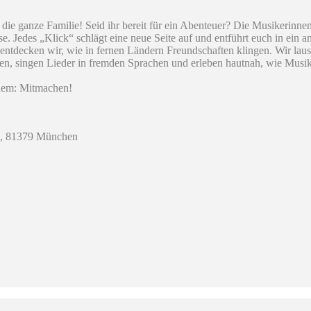
 die ganze Familie! ​Seid ihr bereit für ein Abenteuer? Die Musikerinne
se. Jedes „Klick“ schlägt eine neue Seite auf und entführt euch in ein
ntdecken wir, wie in fernen Ländern Freundschaften klingen. Wir laus
ten, singen Lieder in fremden Sprachen und erleben hautnah, wie Mu
llem: Mitmachen!
 8, 81379 München