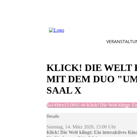
VERANSTALTU
KLICK! DIE WELT
MIT DEM DUO "U
SAAL X
Sa
14
Mrz
15:00
Klick! Die Welt klingt: 
15:00
Details
Samstag, 14. März 2026, 15:00 Uhr
Klick! Die Welt klingt: Ein interaktives 