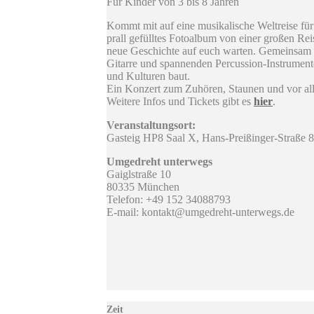
Für Kinder von 3 bis 8 Jahren
​Kommt mit auf eine musikalische Weltreise für
prall gefülltes Fotoalbum von einer großen Rei
neue Geschichte auf euch warten. Gemeinsam e
Gitarre und spannenden Percussion-Instrumen
und Kulturen baut.
​Ein Konzert zum Zuhören, Staunen und vor a
Weitere Infos und Tickets gibt es
hier
.
Veranstaltungsort:
Gasteig HP8 Saal X, Hans-Preißinger-Straße
Umgedreht unterwegs
Gaiglstraße 10
80335 München
Telefon: +49 152 34088793
E-mail: kontakt@umgedreht-unterwegs.de
Zeit