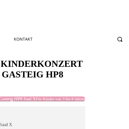
KONTAKT
S KINDERKONZERT
GASTEIG HP8
 Gasteig HP8 Saal X
Für Kinder von 3 bis 8 Jahren
 Saal X