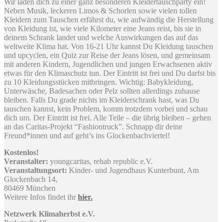
Wir laden dich zu einer ganz besonderen Kleidertauschparty ein!
Neben Musik, leckeren Limos & Schorlen sowie vielen tollen
Kleidern zum Tauschen erfährst du, wie aufwändig die Herstellung
von Kleidung ist, wie viele Kilometer eine Jeans reist, bis sie in
deinem Schrank landet und welche Auswirkungen das auf das
weltweite Klima hat. Von 16-21 Uhr kannst Du Kleidung tauschen
und upcyclen, ein Quiz zur Reise der Jeans lösen, und gemeinsam
mit anderen Kindern, Jugendlichen und jungen Erwachsenen aktiv
etwas für den Klimaschutz tun. Der Eintritt ist frei und Du darfst bis
zu 10 Kleidungsstücken mitbringen. Wichtig: Babykleidung,
Unterwäsche, Badesachen oder Pelz sollten allerdings zuhause
bleiben. Falls Du grade nichts im Kleiderschrank hast, was Du
tauschen kannst, kein Problem, komm trotzdem vorbei und schau
dich um. Der Eintritt ist frei. Alle Teile – die übrig bleiben – gehen
an das Caritas-Projekt “Fashiontruck”. Schnapp dir deine
Freund*innen und auf geht’s ins Glockenbachviertel!
Kostenlos!
Veranstalter:
youngcaritas, rehab republic e.V.
Veranstaltungsort:
Kinder- und Jugendhaus Kunterbunt, Am
Glockenbach 14,
80469 München
Weitere Infos findet ihr
hier.
Netzwerk Klimaherbst e.V.