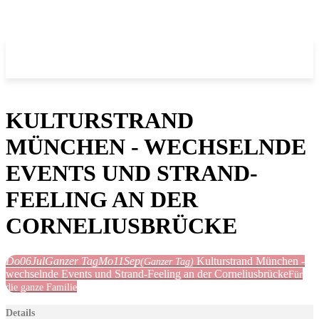
KULTURSTRAND
MÜNCHEN - WECHSELNDE
EVENTS UND STRAND-
FEELING AN DER
CORNELIUSBRÜCKE
Do
06
Jul
Ganzer Tag
Mo
11
Sep
Kulturstrand München -
(Ganzer Tag)
wechselnde Events und Strand-Feeling an der Corneliusbrücke
Für
die ganze Familie
Details