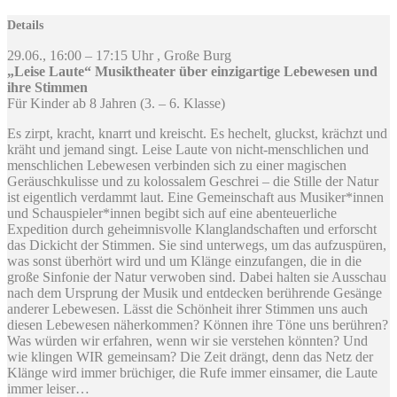
Details
29.06., 16:00 – 17:15 Uhr , Große Burg
„Leise Laute“ Musiktheater über einzigartige Lebewesen und
ihre Stimmen
Für Kinder ab 8 Jahren (3. – 6. Klasse)
Es zirpt, kracht, knarrt und kreischt. Es hechelt, gluckst, krächzt und
kräht und jemand singt. Leise Laute von nicht-menschlichen und
menschlichen Lebewesen verbinden sich zu einer magischen
Geräuschkulisse und zu kolossalem Geschrei – die Stille der Natur
ist eigentlich verdammt laut. Eine Gemeinschaft aus Musiker*innen
und Schauspieler*innen begibt sich auf eine abenteuerliche
Expedition durch geheimnisvolle Klanglandschaften und erforscht
das Dickicht der Stimmen. Sie sind unterwegs, um das aufzuspüren,
was sonst überhört wird und um Klänge einzufangen, die in die
große Sinfonie der Natur verwoben sind. Dabei halten sie Ausschau
nach dem Ursprung der Musik und entdecken berührende Gesänge
anderer Lebewesen. Lässt die Schönheit ihrer Stimmen uns auch
diesen Lebewesen näherkommen? Können ihre Töne uns berühren?
Was würden wir erfahren, wenn wir sie verstehen könnten? Und
wie klingen WIR gemeinsam? Die Zeit drängt, denn das Netz der
Klänge wird immer brüchiger, die Rufe immer einsamer, die Laute
immer leiser…