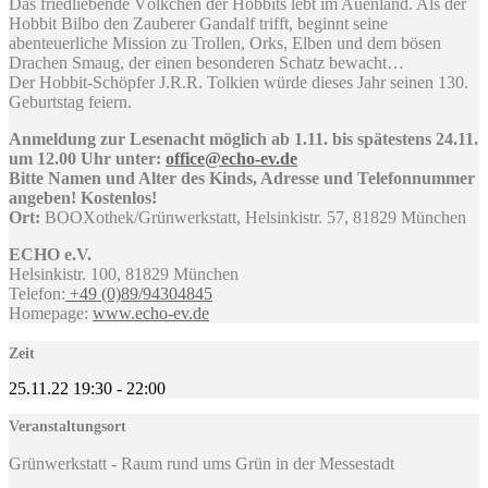
Das friedliebende Völkchen der Hobbits lebt im Auenland. Als der
Hobbit Bilbo den Zauberer Gandalf trifft, beginnt seine
abenteuerliche Mission zu Trollen, Orks, Elben und dem bösen
Drachen Smaug, der einen besonderen Schatz bewacht…
Der Hobbit-Schöpfer J.R.R. Tolkien würde dieses Jahr seinen 130.
Geburtstag feiern.
Anmeldung zur Lesenacht möglich ab 1.11. bis spätestens 24.11.
um 12.00 Uhr unter:
office@echo-ev.de
Bitte Namen und Alter des Kinds, Adresse und Telefonnummer
angeben! Kostenlos!
Ort:
BOOXothek/Grünwerkstatt, Helsinkistr. 57, 81829 München
ECHO e.V.
Helsinkistr. 100, 81829 München
Telefon:
+49 (0)89/94304845
Homepage:
www.echo-ev.de
Zeit
25.11.22
19:30
-
22:00
Veranstaltungsort
Grünwerkstatt - Raum rund ums Grün in der Messestadt