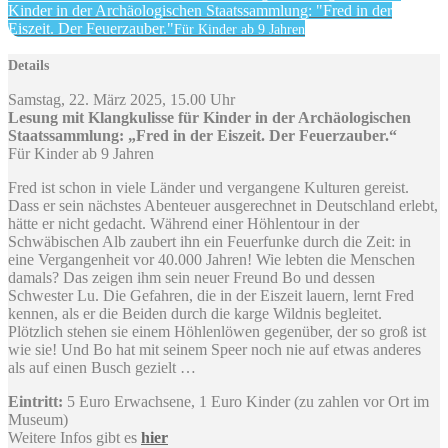
Kinder in der Archäologischen Staatssammlung: "Fred in der
Eiszeit. Der Feuerzauber."
Für Kinder ab 9 Jahren
Details
Samstag, 22. März 2025, 15.00 Uhr
Lesung mit Klangkulisse für Kinder in der Archäologischen
Staatssammlung: „Fred in der Eiszeit. Der Feuerzauber.“
Für Kinder ab 9 Jahren
Fred ist schon in viele Länder und vergangene Kulturen gereist.
Dass er sein nächstes Abenteuer ausgerechnet in Deutschland erlebt,
hätte er nicht gedacht. Während einer Höhlentour in der
Schwäbischen Alb zaubert ihn ein Feuerfunke durch die Zeit: in
eine Vergangenheit vor 40.000 Jahren! Wie lebten die Menschen
damals? Das zeigen ihm sein neuer Freund Bo und dessen
Schwester Lu. Die Gefahren, die in der Eiszeit lauern, lernt Fred
kennen, als er die Beiden durch die karge Wildnis begleitet.
Plötzlich stehen sie einem Höhlenlöwen gegenüber, der so groß ist
wie sie! Und Bo hat mit seinem Speer noch nie auf etwas anderes
als auf einen Busch gezielt …
Eintritt:
5 Euro Erwachsene, 1 Euro Kinder (zu zahlen vor Ort im
Museum)
Weitere Infos gibt es
hier