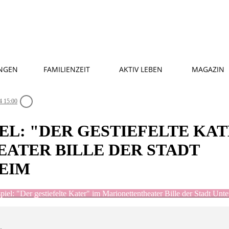
NGEN
FAMILIENZEIT
AKTIV LEBEN
MAGAZIN
4 15:00
L: "DER GESTIEFELTE KAT
ATER BILLE DER STADT
IM
piel: "Der gestiefelte Kater" im Marionettentheater Bille der Stadt Unt