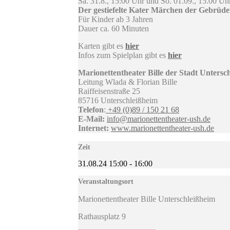
Sa. 31.8., 15:00 Uhr und So. 01.09., 15.00 Uh
Der gestiefelte Kater Märchen der Gebrüd
Für Kinder ab 3 Jahren
Dauer ca. 60 Minuten
Karten gibt es
hier
Infos zum Spielplan gibt es
hier
Marionettentheater Bille der Stadt Untersc
Leitung Wlada & Florian Bille
Raiffeisenstraße 25
85716 Unterschleißheim
Telefon
:
+49 (0)89 / 150 21 68
E-Mail:
info@marionettentheater-ush.de
Internet:
www.marionettentheater-ush.de
Zeit
31.08.24
15:00
-
16:00
Veranstaltungsort
Marionettentheater Bille Unterschleißheim
Rathausplatz 9