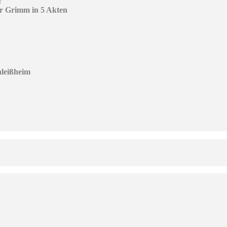
r
er Grimm in 5 Akten
hleißheim