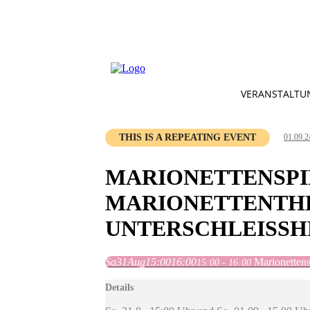
VERANSTALTU
THIS IS A REPEATING EVENT
01.09.2
MARIONETTENSPIE
MARIONETTENTHE
UNTERSCHLEISSHE
Sa
31
Aug
15:00
16:00
Marionettens
15:00 - 16:00
Details