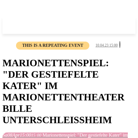
THIS IS A REPEATING EVENT
10.04.23 15:00
MARIONETTENSPIEL:
"DER GESTIEFELTE
KATER" IM
MARIONETTENTHEATER
BILLE
UNTERSCHLEISSHEIM
Sa
08
Apr
15:00
Marionettenspiel: "Der gestiefelte Kater" im
15:00