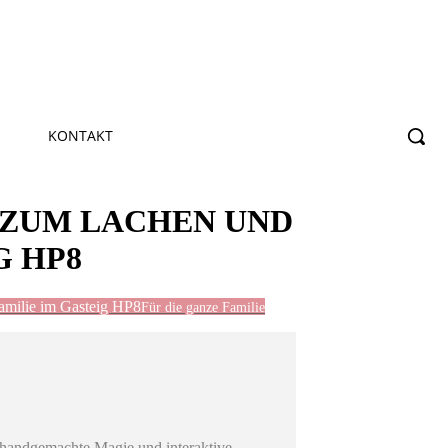
KONTAKT
 ZUM LACHEN UND
G HP8
amilie im Gasteig HP8
Für die ganze Familie
f handgemachte Magie und interaktive