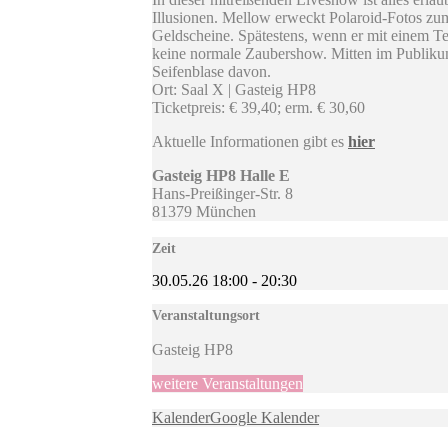
Illusionen. Mellow erweckt Polaroid-Fotos zum
Geldscheine. Spätestens, wenn er mit einem T
keine normale Zaubershow. Mitten im Publikum
Seifenblase davon.
Ort: Saal X | Gasteig HP8
Ticketpreis: € 39,40; erm. € 30,60
Aktuelle Informationen gibt es
hier
Gasteig HP8 Halle E
Hans-Preißinger-Str. 8
81379 München
Zeit
30.05.26
18:00
-
20:30
Veranstaltungsort
Gasteig HP8
weitere Veranstaltungen
Kalender
Google Kalender